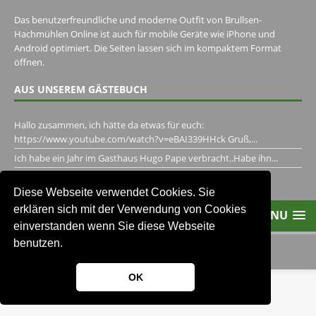
Das benutzerfreundliche und moderne Outfit von Brullsen-
Hachmühlen Online ist auch für mobile Geräte wie iPhone und
Android optimiert. Die Seiten lassen sich im kompaktem Format
öffnen.
AUS UNSEREM GÄSTEBUCH
Hallo zusammen, ich hätte da etwas für euch:
https://www.youtube.com/watch?v=eBAI339HHck Gruß,...
Ich habe ein Jahr im Gasthaus Hugo Pape verbracht..Habe ihn...
Unser Gästebuch besuchen
Diese Webseite verwendet Cookies. Sie
erklären sich mit der Verwendung von Cookies
MENU
einverstanden wenn Sie diese Webseite
benutzen.
2013-2021 Brullsen-Hachmühlen
OK