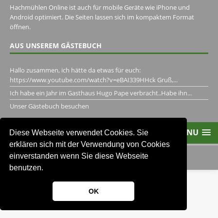
Hachmühlen Online ist auch für mobile Geräte wie iPhone und
Android optimiert. Die Seiten lassen sich im kompaktem Format
öffnen.
AUS UNSEREM GÄSTEBUCH
Hallo zusammen, ich hätte da etwas für euch:
https://www.youtube.com/watch?v=eBAI339HHck Gruß,...
Ich habe ein Jahr im Gasthaus Hugo Pape verbracht..Habe ihn...
Unser Gästebuch besuchen
MENU
Diese Webseite verwendet Cookies. Sie
erklären sich mit der Verwendung von Cookies
einverstanden wenn Sie diese Webseite
2013-2021 Brullsen-Hachmühlen
benutzen.
OK