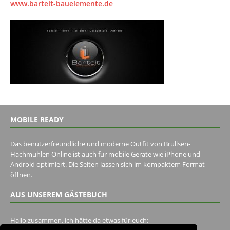
www.bartelt-bauelemente.de
MOBILE READY
Das benutzerfreundliche und moderne Outfit von Brullsen-
Hachmühlen Online ist auch für mobile Geräte wie iPhone und
Android optimiert. Die Seiten lassen sich im kompaktem Format
öffnen.
AUS UNSEREM GÄSTEBUCH
Hallo zusammen, ich hätte da etwas für euch: