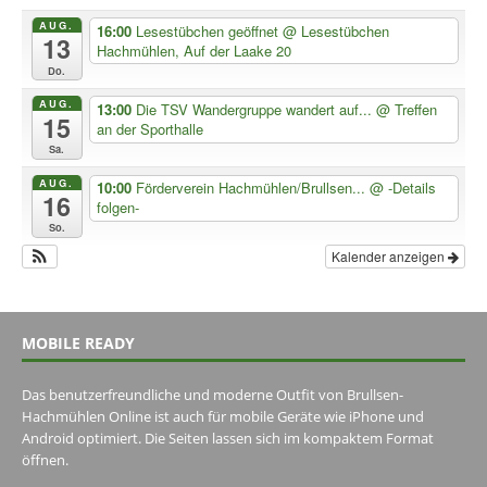
AUG.
16:00
Lesestübchen geöffnet
@ Lesestübchen
13
Hachmühlen, Auf der Laake 20
Do.
AUG.
13:00
Die TSV Wandergruppe wandert auf...
@ Treffen
15
an der Sporthalle
Sa.
AUG.
10:00
Förderverein Hachmühlen/Brullsen...
@ -Details
16
folgen-
So.
Kalender anzeigen
MOBILE READY
Das benutzerfreundliche und moderne Outfit von Brullsen-
Hachmühlen Online ist auch für mobile Geräte wie iPhone und
Android optimiert. Die Seiten lassen sich im kompaktem Format
öffnen.