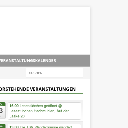
VERANSTALTUNGSKALENDER
ORSTEHENDE VERANSTALTUNGEN
G.
16:00
Lesestübchen geöffnet
@
3
Lesestübchen Hachmühlen, Auf der
Laake 20
.
G.
13:00
Die TSV Wandergruppe wandert