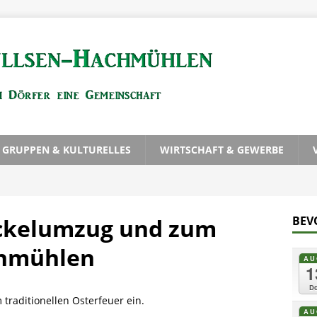
, GRUPPEN & KULTURELLES
WIRTSCHAFT & GEWERBE
ckelumzug und zum
BEV
chmühlen
AU
1
Do
 traditionellen Osterfeuer ein.
AU