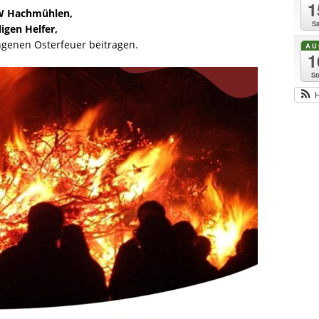
1
FW Hachmühlen,
Sa
ligen Helfer,
ngenen Osterfeuer beitragen.
AU
1
So