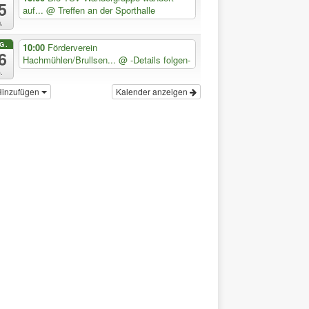
5
auf...
@ Treffen an der Sporthalle
.
G.
10:00
Förderverein
6
Hachmühlen/Brullsen...
@ -Details folgen-
.
Hinzufügen
Kalender anzeigen