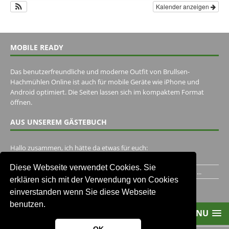
Kalender anzeigen
MOBILE READY
Das benutzerfreundliche und moderne Outfit von Brullsen-
Hachmühlen Online ist auch für mobile Geräte wie iPhone und
Android optimiert. Die Seiten lassen sich im kompaktem Format
öffnen.
AUS UNSEREM GÄSTEBUCH
Hallo zusammen, ich hätte da etwas für euch:
https://www.youtube.com/watch?v=eBAI339HHck Gruß,...
Diese Webseite verwendet Cookies. Sie
Ich habe ein Jahr im Gasthaus Hugo Pape verbracht..Habe ihn...
erklären sich mit der Verwendung von Cookies
Unser Gästebuch besuchen
einverstanden wenn Sie diese Webseite
benutzen.
MENU