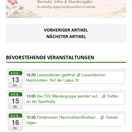
VORHERIGER ARTIKEL
NÄCHSTER ARTIKEL
BEVORSTEHENDE VERANSTALTUNGEN
AUG.
16:00
Lesestübchen geöffnet
@ Lesestübchen
13
Hachmühlen, Auf der Laake 20
Do.
AUG.
13:00
Die TSV Wandergruppe wandert auf...
@ Treffen
15
an der Sporthalle
Sa.
AUG.
10:00
Förderverein Hachmühlen/Brullsen...
@ -Details
16
folgen-
So.