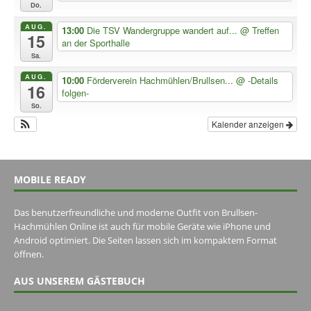
Do.
AUG.
13:00
Die TSV Wandergruppe wandert auf...
@ Treffen
15
an der Sporthalle
Sa.
AUG.
10:00
Förderverein Hachmühlen/Brullsen...
@ -Details
16
folgen-
So.
Kalender anzeigen
MOBILE READY
Das benutzerfreundliche und moderne Outfit von Brullsen-
Hachmühlen Online ist auch für mobile Geräte wie iPhone und
Android optimiert. Die Seiten lassen sich im kompaktem Format
öffnen.
AUS UNSEREM GÄSTEBUCH