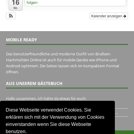
16
folgen-
So.
Kalender anzeigen
MOBILE READY
Das benutzerfreundliche und moderne Outfit von Brullsen-
Hachmühlen Online ist auch für mobile Geräte wie iPhone und
Android optimiert. Die Seiten lassen sich im kompaktem Format
öffnen.
AUS UNSEREM GÄSTEBUCH
Hallo zusammen, ich hätte da etwas für euch:
https://www.youtube.com/watch?v=eBAI339HHck Gruß,...
Diese Webseite verwendet Cookies. Sie
Ich habe ein Jahr im Gasthaus Hugo Pape verbracht..Habe ihn...
erklären sich mit der Verwendung von Cookies
Unser Gästebuch besuchen
einverstanden wenn Sie diese Webseite
benutzen.