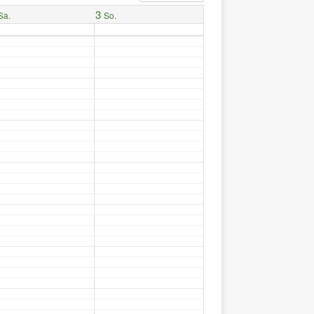
3
Sa.
So.