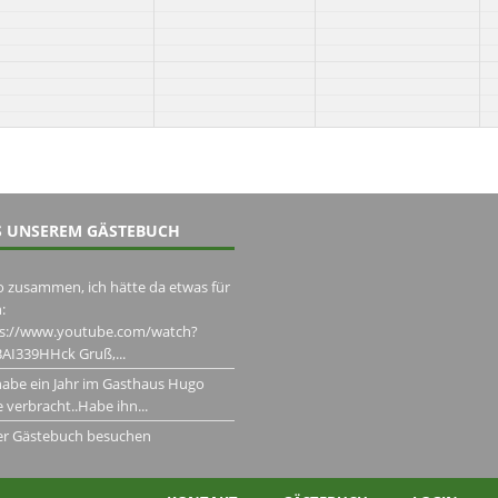
 UNSEREM GÄSTEBUCH
o zusammen, ich hätte da etwas für
:
ps://www.youtube.com/watch?
AI339HHck Gruß,...
habe ein Jahr im Gasthaus Hugo
 verbracht..Habe ihn...
er Gästebuch besuchen