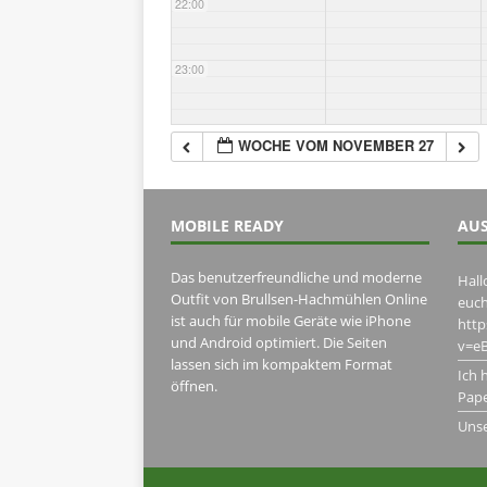
22:00
23:00
WOCHE VOM NOVEMBER 27
MOBILE READY
AUS
Das benutzerfreundliche und moderne
Hall
Outfit von Brullsen-Hachmühlen Online
euch
ist auch für mobile Geräte wie iPhone
htt
und Android optimiert. Die Seiten
v=eB
lassen sich im kompaktem Format
Ich 
öffnen.
Pape
Uns