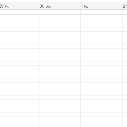
29
30
1
2
Mi.
Do.
Fr.