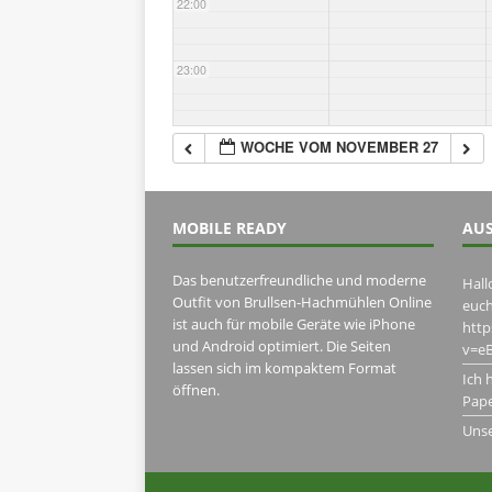
22:00
23:00
WOCHE VOM NOVEMBER 27
MOBILE READY
AUS
Das benutzerfreundliche und moderne
Hall
Outfit von Brullsen-Hachmühlen Online
euch
ist auch für mobile Geräte wie iPhone
htt
und Android optimiert. Die Seiten
v=eB
lassen sich im kompaktem Format
Ich 
öffnen.
Pape
Uns