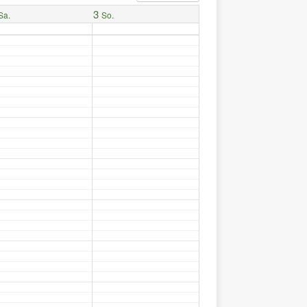
3
Sa.
So.