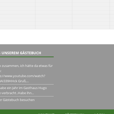
 UNSEREM GÄSTEBUCH
o zusammen, ich hätte da etwas für
:
ps://www.youtube.com/watch?
AI339HHck Gruß,...
habe ein Jahr im Gasthaus Hugo
 verbracht..Habe ihn...
er Gästebuch besuchen