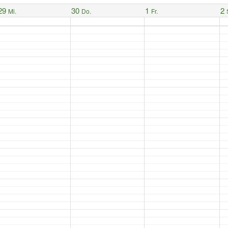
29
30
1
2
Mi.
Do.
Fr.