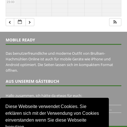
23:00
MOBILE READY
Das benutzerfreundliche und moderne Outfit von Brullsen-
Hachmühlen Online ist auch für mobile Geräte wie iPhone und
Android optimiert. Die Seiten lassen sich im kompaktem Format
öffnen.
AUS UNSEREM GÄSTEBUCH
Hallo zusammen, ich hätte da etwas für euch:
https://www.youtube.com/watch?v=eBAI339HHck Gruß,...
Diese Webseite verwendet Cookies. Sie
Ich habe ein Jahr im Gasthaus Hugo Pape verbracht..Habe ihn...
erklären sich mit der Verwendung von Cookies
Unser Gästebuch besuchen
einverstanden wenn Sie diese Webseite
benutzen.