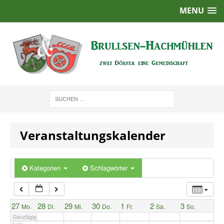
MENU
1:00
2:00
3:00
4:00
Veranstaltungskalender
5:00
6:00
Kategorien
Schlagwörter
7:00
27
28
29
30
1
2
3
Mo.
Di.
Mi.
Do.
Fr.
Sa.
So.
Ganztägig