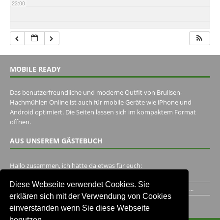
23:00
MOBILE READY
Das benutzerfreundliche und moderne Outfit von Brullsen-
Hachmühlen Online ist auch für mobile Geräte wie iPhone und
Android optimiert. Die Seiten lassen sich im kompaktem Format
öffnen.
AUS UNSEREM GÄSTEBUCH
Hallo zusammen, ich hätte da etwas für euch:
https://www.youtube.com/watch?v=eBAI339HHck Gruß,...
Diese Webseite verwendet Cookies. Sie
Ich habe ein Jahr im Gasthaus Hugo Pape verbracht..Habe ihn...
erklären sich mit der Verwendung von Cookies
Unser Gästebuch besuchen
einverstanden wenn Sie diese Webseite
benutzen.