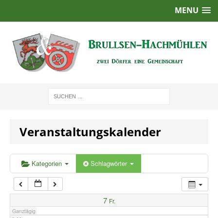
MENU
1:00
2:00
3:00
4:00
Veranstaltungskalender
5:00
6:00
Kategorien
Schlagwörter
7:00
7
Fr.
Ganztägig