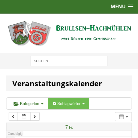
MENU
1:00
2:00
3:00
4:00
Veranstaltungskalender
5:00
6:00
Kategorien
Schlagwörter
7:00
7
Fr.
Ganztägig