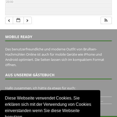
23:00
MOBILE READY
Das benutzerfreundliche und moderne Outfit von Brullsen-
Hachmühlen Online ist auch für mobile Geräte wie iPhone und
Android optimiert. Die Seiten lassen sich im kompaktem Format
öffnen.
AUS UNSEREM GÄSTEBUCH
Hallo zusammen, ich hätte da etwas für euch:
https://www.youtube.com/watch?v=eBAI339HHck Gruß,...
Diese Webseite verwendet Cookies. Sie
Ich habe ein Jahr im Gasthaus Hugo Pape verbracht..Habe ihn...
erklären sich mit der Verwendung von Cookies
Unser Gästebuch besuchen
einverstanden wenn Sie diese Webseite
benutzen.