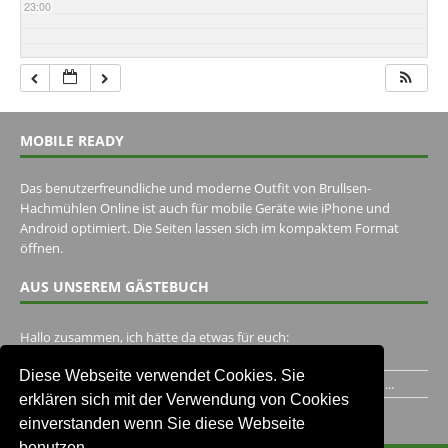
23:00
MOBILE READY
Das benutzerfreundliche und moderne Outfit von Brullsen-
Hachmühlen Online ist auch für mobile Geräte wie iPhone und
Android optimiert. Die Seiten lassen sich im kompaktem Format
öffnen.
AUS UNSEREM GÄSTEBUCH
Hallo zusammen, ich hätte da etwas für euch:
https://www.youtube.com/watch?v=eBAI339HHck Gruß,...
Diese Webseite verwendet Cookies. Sie
Ich habe ein Jahr im Gasthaus Hugo Pape verbracht..Habe ihn...
erklären sich mit der Verwendung von Cookies
Unser Gästebuch besuchen
einverstanden wenn Sie diese Webseite
benutzen.