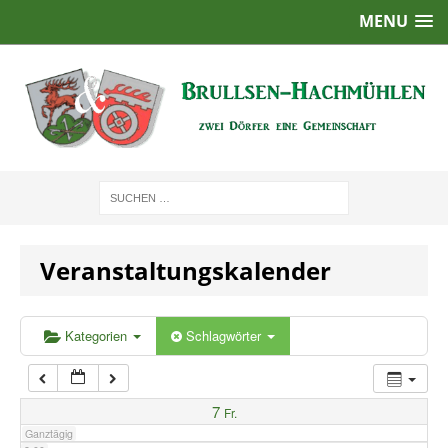
MENU
1:00
2:00
3:00
4:00
Veranstaltungskalender
5:00
6:00
Kategorien
Schlagwörter
7:00
7
Fr.
Ganztägig