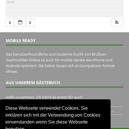
23:00
MOBILE READY
Das benutzerfreundliche und moderne Outfit von Brullsen-
Hachmühlen Online ist auch für mobile Geräte wie iPhone und
Android optimiert. Die Seiten lassen sich im kompaktem Format
öffnen.
AUS UNSEREM GÄSTEBUCH
Hallo zusammen, ich hätte da etwas für euch:
https://www.youtube.com/watch?v=eBAI339HHck Gruß,...
Diese Webseite verwendet Cookies. Sie
Ich habe ein Jahr im Gasthaus Hugo Pape verbracht..Habe ihn...
erklären sich mit der Verwendung von Cookies
Unser Gästebuch besuchen
einverstanden wenn Sie diese Webseite
benutzen.