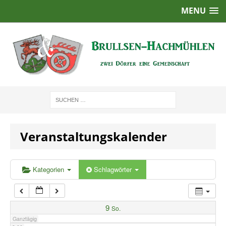
MENU
1:00
2:00
3:00
4:00
Veranstaltungskalender
5:00
6:00
Kategorien
Schlagwörter
7:00
9
So.
Ganztägig