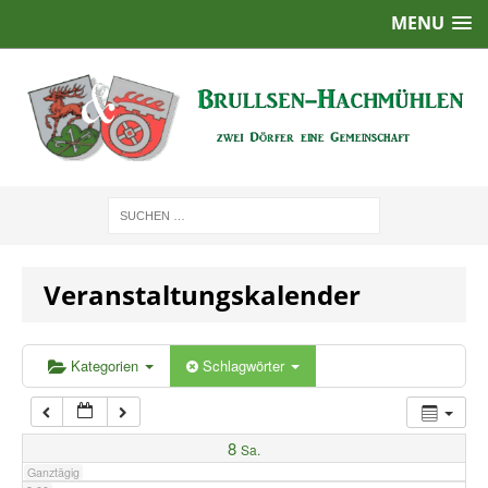
MENU
1:00
2:00
3:00
4:00
Veranstaltungskalender
5:00
6:00
Kategorien
Schlagwörter
7:00
8
Sa.
Ganztägig