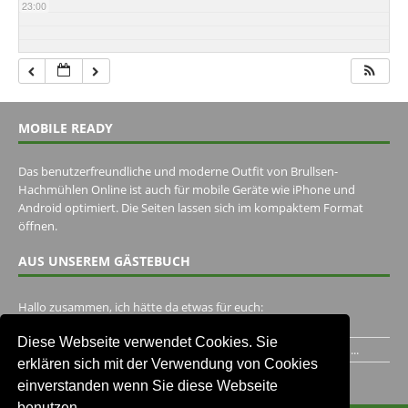
23:00
MOBILE READY
Das benutzerfreundliche und moderne Outfit von Brullsen-
Hachmühlen Online ist auch für mobile Geräte wie iPhone und
Android optimiert. Die Seiten lassen sich im kompaktem Format
öffnen.
AUS UNSEREM GÄSTEBUCH
Hallo zusammen, ich hätte da etwas für euch:
https://www.youtube.com/watch?v=eBAI339HHck Gruß,...
Diese Webseite verwendet Cookies. Sie
Ich habe ein Jahr im Gasthaus Hugo Pape verbracht..Habe ihn...
erklären sich mit der Verwendung von Cookies
Unser Gästebuch besuchen
einverstanden wenn Sie diese Webseite
benutzen.