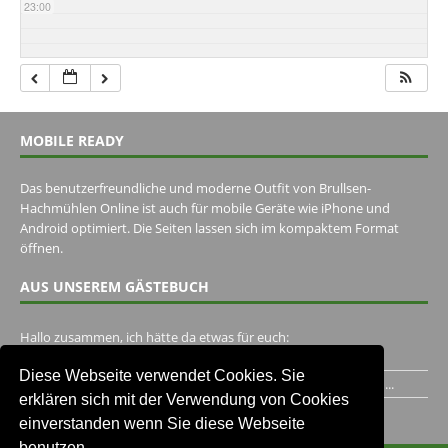
23:00
MOBILE READY
Das benutzerfreundliche und moderne Outfit von Brullsen-
Hachmühlen Online ist auch für mobile Geräte wie iPhone und
Android optimiert. Die Seiten lassen sich im kompaktem Format
öffnen.
AUS UNSEREM GÄSTEBUCH
Hallo zusammen, ich hätte da etwas für euch:
https://www.youtube.com/watch?v=eBAI339HHck Gruß,...
Diese Webseite verwendet Cookies. Sie
Ich habe ein Jahr im Gasthaus Hugo Pape verbracht..Habe ihn...
erklären sich mit der Verwendung von Cookies
Unser Gästebuch besuchen
einverstanden wenn Sie diese Webseite
benutzen.