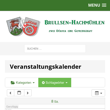
MENU
1:00
2:00
3:00
4:00
Veranstaltungskalender
5:00
6:00
Kategorien
Schlagwörter
7:00
8
Sa.
Ganztägig