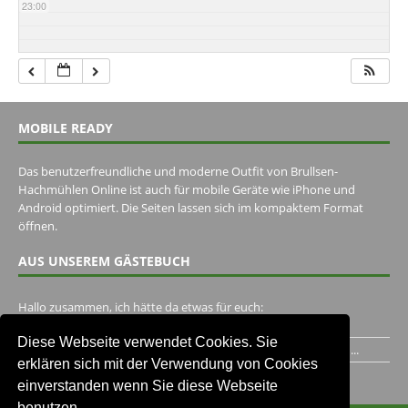
23:00
MOBILE READY
Das benutzerfreundliche und moderne Outfit von Brullsen-
Hachmühlen Online ist auch für mobile Geräte wie iPhone und
Android optimiert. Die Seiten lassen sich im kompaktem Format
öffnen.
AUS UNSEREM GÄSTEBUCH
Hallo zusammen, ich hätte da etwas für euch:
https://www.youtube.com/watch?v=eBAI339HHck Gruß,...
Diese Webseite verwendet Cookies. Sie
Ich habe ein Jahr im Gasthaus Hugo Pape verbracht..Habe ihn...
erklären sich mit der Verwendung von Cookies
Unser Gästebuch besuchen
einverstanden wenn Sie diese Webseite
benutzen.