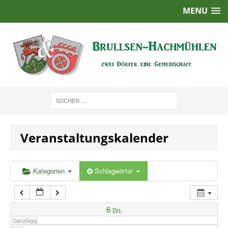
MENU
1:00
2:00
3:00
4:00
Veranstaltungskalender
5:00
6:00
Kategorien
Schlagwörter
7:00
6
Do.
Ganztägig