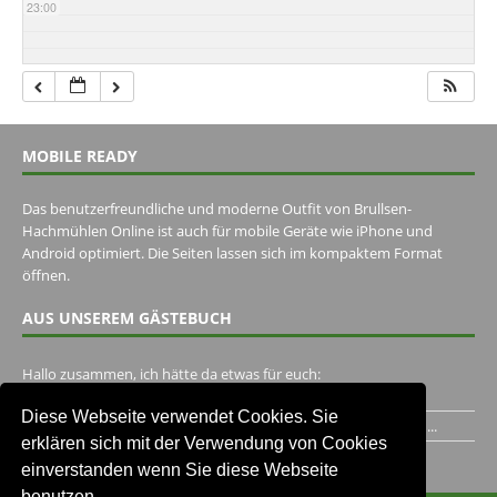
23:00
MOBILE READY
Das benutzerfreundliche und moderne Outfit von Brullsen-
Hachmühlen Online ist auch für mobile Geräte wie iPhone und
Android optimiert. Die Seiten lassen sich im kompaktem Format
öffnen.
AUS UNSEREM GÄSTEBUCH
Hallo zusammen, ich hätte da etwas für euch:
https://www.youtube.com/watch?v=eBAI339HHck Gruß,...
Diese Webseite verwendet Cookies. Sie
Ich habe ein Jahr im Gasthaus Hugo Pape verbracht..Habe ihn...
erklären sich mit der Verwendung von Cookies
Unser Gästebuch besuchen
einverstanden wenn Sie diese Webseite
benutzen.