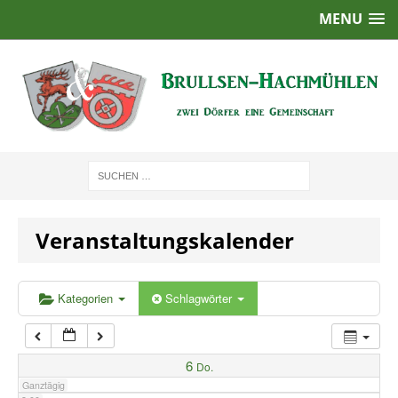
MENU
1:00
2:00
3:00
4:00
Veranstaltungskalender
5:00
6:00
Kategorien
Schlagwörter
7:00
6
Do.
Ganztägig