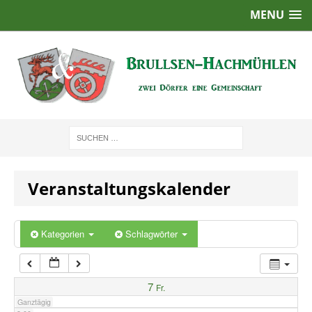
MENU
1:00
2:00
3:00
4:00
Veranstaltungskalender
5:00
6:00
Kategorien
Schlagwörter
7:00
7
Fr.
Ganztägig