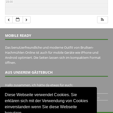
23:00
MOBILE READY
Das benutzerfreundliche und moderne Outfit von Brullsen-
Hachmühlen Online ist auch für mobile Geräte wie iPhone und
Android optimiert. Die Seiten lassen sich im kompaktem Format
öffnen.
AUS UNSEREM GÄSTEBUCH
Hallo zusammen, ich hätte da etwas für euch:
https://www.youtube.com/watch?v=eBAI339HHck Gruß,...
Diese Webseite verwendet Cookies. Sie
Ich habe ein Jahr im Gasthaus Hugo Pape verbracht..Habe ihn...
erklären sich mit der Verwendung von Cookies
Unser Gästebuch besuchen
einverstanden wenn Sie diese Webseite
benutzen.