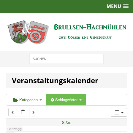
MENU
1:00
2:00
3:00
4:00
Veranstaltungskalender
5:00
6:00
Kategorien
Schlagwörter
7:00
8
Sa.
Ganztägig