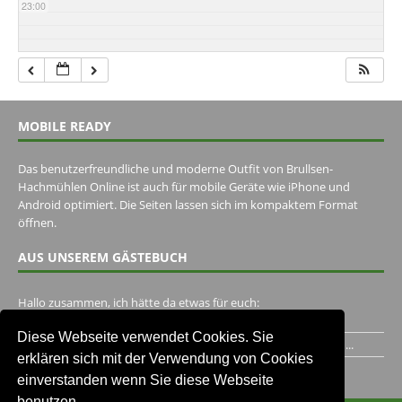
23:00
MOBILE READY
Das benutzerfreundliche und moderne Outfit von Brullsen-
Hachmühlen Online ist auch für mobile Geräte wie iPhone und
Android optimiert. Die Seiten lassen sich im kompaktem Format
öffnen.
AUS UNSEREM GÄSTEBUCH
Hallo zusammen, ich hätte da etwas für euch:
https://www.youtube.com/watch?v=eBAI339HHck Gruß,...
Diese Webseite verwendet Cookies. Sie
Ich habe ein Jahr im Gasthaus Hugo Pape verbracht..Habe ihn...
erklären sich mit der Verwendung von Cookies
Unser Gästebuch besuchen
einverstanden wenn Sie diese Webseite
benutzen.