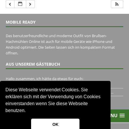
MOBILE READY
Das benutzerfreundliche und moderne Outfit von Brullsen-
Hachmühlen Online ist auch für mobile Geräte wie iPhone und
Android optimiert. Die Seiten lassen sich im kompaktem Format
öffnen.
AUS UNSEREM GÄSTEBUCH
Hallo zusammen, ich hätte da etwas für euch:
https://www.youtube.com/watch?v=eBAI339HHck Gruß,...
Diese Webseite verwendet Cookies. Sie
Ich habe ein Jahr im Gasthaus Hugo Pape verbracht..Habe ihn...
erklären sich mit der Verwendung von Cookies
Unser Gästebuch besuchen
einverstanden wenn Sie diese Webseite
benutzen.
MENU
OK