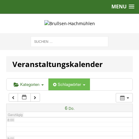
MENU
2:00
3:00
4:00
Veranstaltungskalender
5:00
6:00
Kategorien
Schlagwörter
7:00
6
Do.
Ganztägig
8:00
9:00