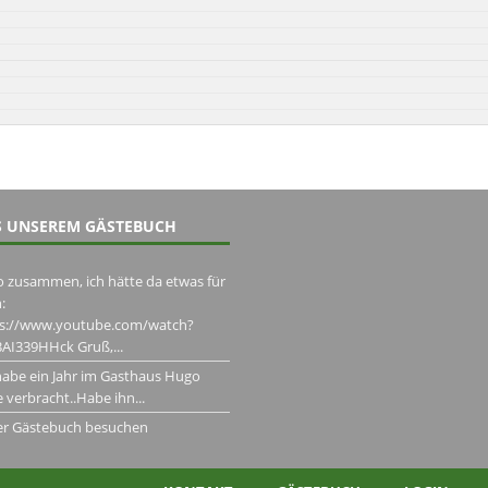
 UNSEREM GÄSTEBUCH
o zusammen, ich hätte da etwas für
:
ps://www.youtube.com/watch?
AI339HHck Gruß,...
habe ein Jahr im Gasthaus Hugo
 verbracht..Habe ihn...
er Gästebuch besuchen