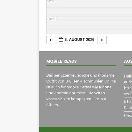
22:00
23:00
8. AUGUST 2026
MOBILE READY
AUS
Das benutzerfreundliche und moderne
Hall
Outfit von Brullsen-Hachmühlen Online
euch
ist auch für mobile Geräte wie iPhone
htt
und Android optimiert. Die Seiten
v=eB
lassen sich im kompaktem Format
Ich 
öffnen.
Pape
Uns