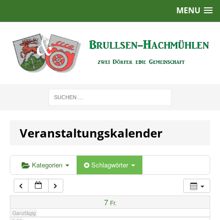
MENU
1:00
2:00
3:00
4:00
Veranstaltungskalender
5:00
6:00
Kategorien
Schlagwörter
7:00
7
Fr.
Ganztägig