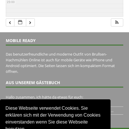
23:00
MOBILE READY
Das benutzerfreundliche und moderne Outfit von Brullsen-
Hachmühlen Online ist auch für mobile Geräte wie iPhone und
Android optimiert. Die Seiten lassen sich im kompaktem Format
öffnen.
AUS UNSEREM GÄSTEBUCH
Hallo zusammen, ich hätte da etwas für euch:
https://www.youtube.com/watch?v=eBAI339HHck Gruß,...
Diese Webseite verwendet Cookies. Sie
Ich habe ein Jahr im Gasthaus Hugo Pape verbracht..Habe ihn...
erklären sich mit der Verwendung von Cookies
Unser Gästebuch besuchen
einverstanden wenn Sie diese Webseite
benutzen.