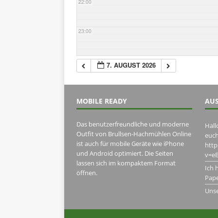
22:00
23:00
7. AUGUST 2026
MOBILE READY
AUS
Das benutzerfreundliche und moderne
Hall
Outfit von Brullsen-Hachmühlen Online
euch
ist auch für mobile Geräte wie iPhone
htt
und Android optimiert. Die Seiten
v=eB
lassen sich im kompaktem Format
Ich 
öffnen.
Pape
Uns