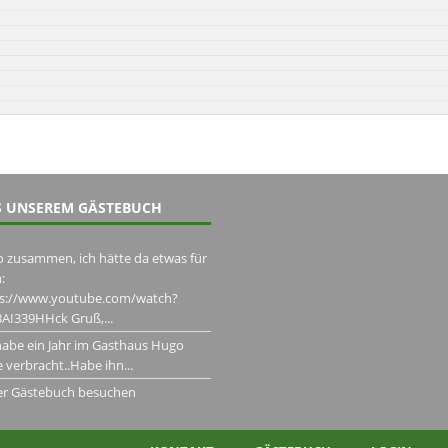
 UNSEREM GÄSTEBUCH
o zusammen, ich hätte da etwas für
:
ps://www.youtube.com/watch?
AI339HHck Gruß,...
habe ein Jahr im Gasthaus Hugo
 verbracht..Habe ihn...
er Gästebuch besuchen