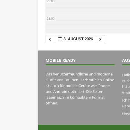
22:00
23:00
8. AUGUST 2026
MOBILE READY
AUS
Das benutzerfreundliche und moderne
Hall
Outfit von Brullsen-Hachmühlen Online
euch
ist auch für mobile Geräte wie iPhone
htt
und Android optimiert. Die Seiten
v=eB
lassen sich im kompaktem Format
Ich 
öffnen.
Pape
Uns