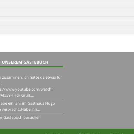
 UNSEREM GÄSTEBUCH
o zusammen, ich hätte da etwas für
:
ps://www.youtube.com/watch?
AI339HHck Gruß,...
habe ein Jahr im Gasthaus Hugo
 verbracht..Habe ihn...
er Gästebuch besuchen