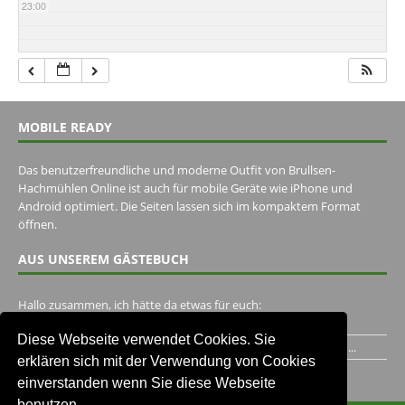
23:00
MOBILE READY
Das benutzerfreundliche und moderne Outfit von Brullsen-
Hachmühlen Online ist auch für mobile Geräte wie iPhone und
Android optimiert. Die Seiten lassen sich im kompaktem Format
öffnen.
AUS UNSEREM GÄSTEBUCH
Hallo zusammen, ich hätte da etwas für euch:
https://www.youtube.com/watch?v=eBAI339HHck Gruß,...
Diese Webseite verwendet Cookies. Sie
Ich habe ein Jahr im Gasthaus Hugo Pape verbracht..Habe ihn...
erklären sich mit der Verwendung von Cookies
Unser Gästebuch besuchen
einverstanden wenn Sie diese Webseite
benutzen.