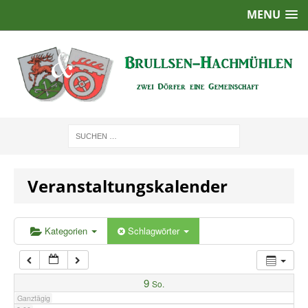
MENU
1:00
2:00
3:00
4:00
Veranstaltungskalender
5:00
6:00
Kategorien
Schlagwörter
7:00
9
So.
Ganztägig