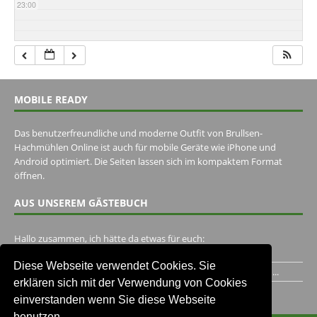
23:00
MOBILE READY
Das benutzerfreundliche und moderne Outfit von Brullsen-
Hachmühlen Online ist auch für mobile Geräte wie iPhone und
Android optimiert. Die Seiten lassen sich im kompaktem Format
öffnen.
AUS UNSEREM GÄSTEBUCH
Hallo zusammen, ich hätte da etwas für euch:
https://www.youtube.com/watch?v=eBAI339HHck Gruß,...
Diese Webseite verwendet Cookies. Sie
Ich habe ein Jahr im Gasthaus Hugo Pape verbracht..Habe ihn...
erklären sich mit der Verwendung von Cookies
Unser Gästebuch besuchen
einverstanden wenn Sie diese Webseite
benutzen.