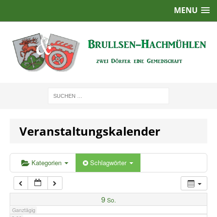
MENU
1:00
2:00
3:00
4:00
Veranstaltungskalender
5:00
6:00
Kategorien
Schlagwörter
7:00
9
So.
Ganztägig