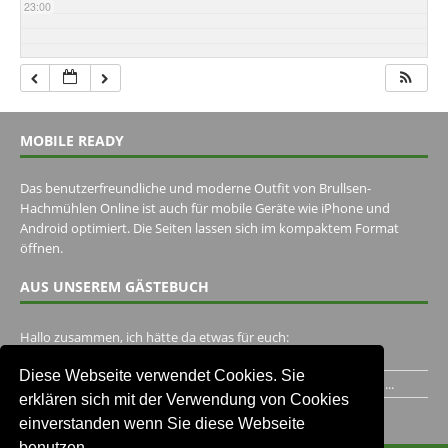
23:00
MOBILE READY
Das benutzerfreundliche und moderne Outfit von Brullsen-
Hachmühlen Online ist auch für mobile Geräte wie iPhone und
Android optimiert. Die Seiten lassen sich im kompaktem Format
öffnen.
AUS UNSEREM GÄSTEBUCH
Hallo zusammen, ich hätte da etwas für euch:
https://www.youtube.com/watch?v=eBAI339HHck Gruß,...
Diese Webseite verwendet Cookies. Sie
Ich habe ein Jahr im Gasthaus Hugo Pape verbracht..Habe ihn...
erklären sich mit der Verwendung von Cookies
Unser Gästebuch besuchen
einverstanden wenn Sie diese Webseite
benutzen.