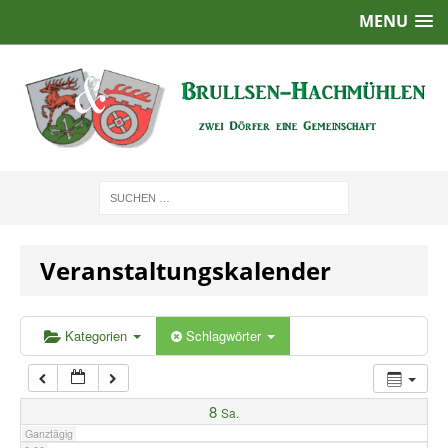
MENU
1:00
2:00
3:00
4:00
Veranstaltungskalender
5:00
6:00
Kategorien
Schlagwörter
7:00
8
Sa.
Ganztägig