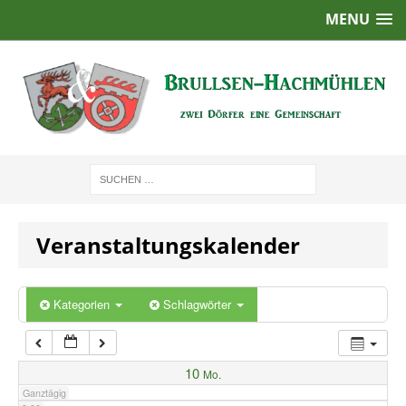
MENU
1:00
2:00
3:00
4:00
Veranstaltungskalender
5:00
6:00
Kategorien
Schlagwörter
7:00
10
Mo.
Ganztägig