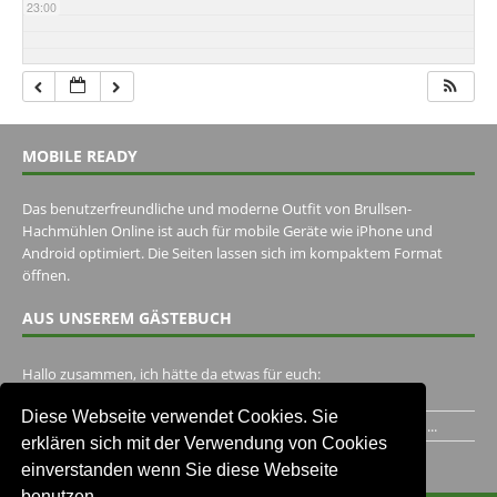
23:00
MOBILE READY
Das benutzerfreundliche und moderne Outfit von Brullsen-
Hachmühlen Online ist auch für mobile Geräte wie iPhone und
Android optimiert. Die Seiten lassen sich im kompaktem Format
öffnen.
AUS UNSEREM GÄSTEBUCH
Hallo zusammen, ich hätte da etwas für euch:
https://www.youtube.com/watch?v=eBAI339HHck Gruß,...
Diese Webseite verwendet Cookies. Sie
Ich habe ein Jahr im Gasthaus Hugo Pape verbracht..Habe ihn...
erklären sich mit der Verwendung von Cookies
Unser Gästebuch besuchen
einverstanden wenn Sie diese Webseite
benutzen.