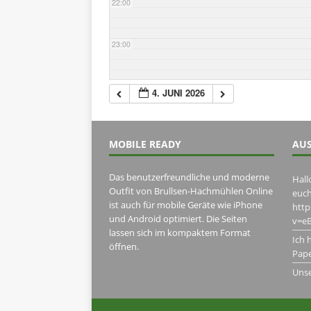
22:00
23:00
4. JUNI 2026
MOBILE READY
AUS
Das benutzerfreundliche und moderne
Hall
Outfit von Brullsen-Hachmühlen Online
euch
ist auch für mobile Geräte wie iPhone
htt
und Android optimiert. Die Seiten
v=eB
lassen sich im kompaktem Format
Ich 
öffnen.
Pape
Uns