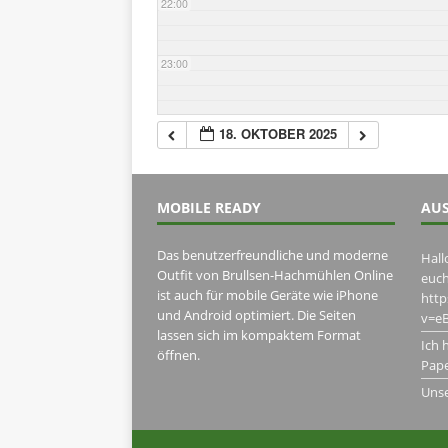
22:00
23:00
18. OKTOBER 2025
MOBILE READY
AUS
Das benutzerfreundliche und moderne
Hall
Outfit von Brullsen-Hachmühlen Online
euch
ist auch für mobile Geräte wie iPhone
htt
und Android optimiert. Die Seiten
v=eB
lassen sich im kompaktem Format
Ich 
öffnen.
Pape
Uns