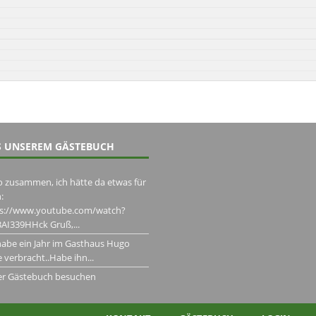
 UNSEREM GÄSTEBUCH
o zusammen, ich hätte da etwas für
:
ps://www.youtube.com/watch?
AI339HHck Gruß,...
habe ein Jahr im Gasthaus Hugo
 verbracht..Habe ihn...
er Gästebuch besuchen