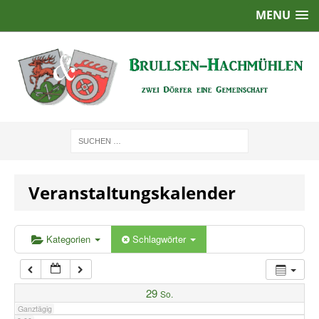
MENU
1:00
2:00
3:00
4:00
Veranstaltungskalender
5:00
6:00
Kategorien
Schlagwörter
7:00
29
So.
Ganztägig