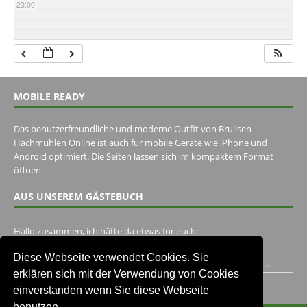
23:00
MOBILE READY
Das benutzerfreundliche und moderne Outfit von Brullsen-
Hachmühlen Online ist auch für mobile Geräte wie iPhone und
Android optimiert. Die Seiten lassen sich im kompaktem Format
öffnen.
AUS UNSEREM GÄSTEBUCH
Hallo zusammen, ich hätte da etwas für euch:
https://www.youtube.com/watch?v=eBAI339HHck Gruß,...
Diese Webseite verwendet Cookies. Sie
Ich habe ein Jahr im Gasthaus Hugo Pape verbracht..Habe ihn...
erklären sich mit der Verwendung von Cookies
Unser Gästebuch besuchen
einverstanden wenn Sie diese Webseite
benutzen.