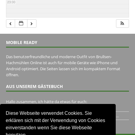
23:00
MOBILE READY
Das benutzerfreundliche und moderne Outfit von Brullsen-
Hachmühlen Online ist auch für mobile Geräte wie iPhone und
Android optimiert. Die Seiten lassen sich im kompaktem Format
öffnen.
AUS UNSEREM GÄSTEBUCH
Hallo zusammen, ich hätte da etwas für euch:
https://www.youtube.com/watch?v=eBAI339HHck Gruß,...
Diese Webseite verwendet Cookies. Sie
Ich habe ein Jahr im Gasthaus Hugo Pape verbracht..Habe ihn...
erklären sich mit der Verwendung von Cookies
Unser Gästebuch besuchen
einverstanden wenn Sie diese Webseite
benutzen.