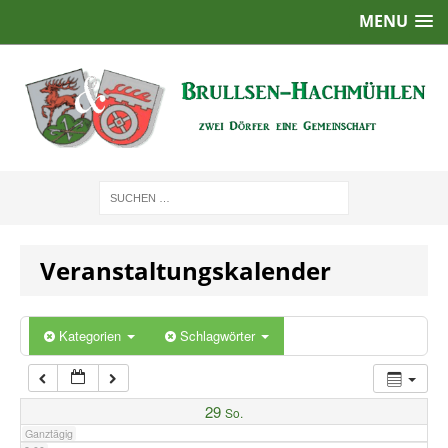
MENU
1:00
2:00
3:00
4:00
Veranstaltungskalender
5:00
6:00
Kategorien
Schlagwörter
7:00
29
So.
Ganztägig