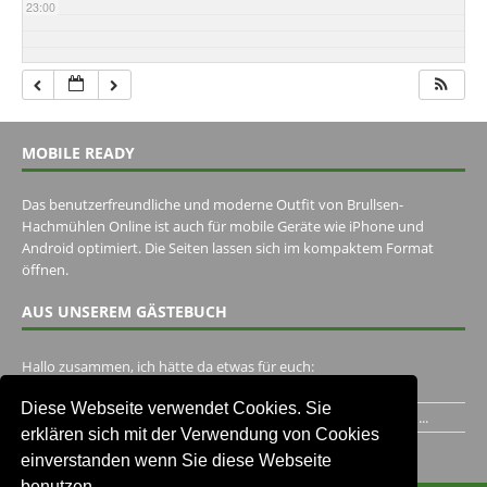
23:00
MOBILE READY
Das benutzerfreundliche und moderne Outfit von Brullsen-
Hachmühlen Online ist auch für mobile Geräte wie iPhone und
Android optimiert. Die Seiten lassen sich im kompaktem Format
öffnen.
AUS UNSEREM GÄSTEBUCH
Hallo zusammen, ich hätte da etwas für euch:
https://www.youtube.com/watch?v=eBAI339HHck Gruß,...
Diese Webseite verwendet Cookies. Sie
Ich habe ein Jahr im Gasthaus Hugo Pape verbracht..Habe ihn...
erklären sich mit der Verwendung von Cookies
Unser Gästebuch besuchen
einverstanden wenn Sie diese Webseite
benutzen.