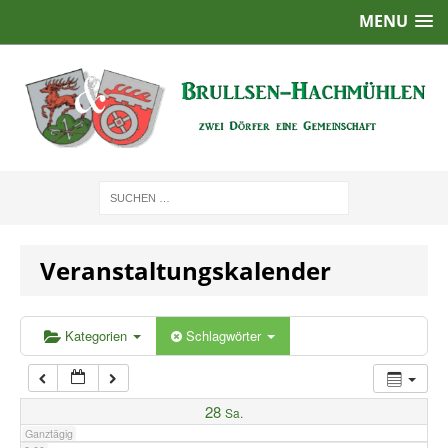
MENU
1:00
2:00
3:00
4:00
Veranstaltungskalender
5:00
6:00
Kategorien
Schlagwörter
7:00
28
Sa.
Ganztägig