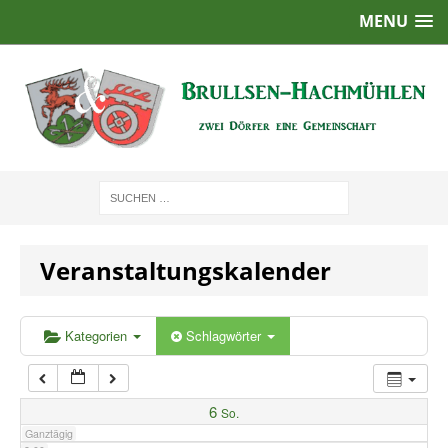
MENU
1:00
2:00
3:00
4:00
Veranstaltungskalender
5:00
6:00
Kategorien
Schlagwörter
7:00
6
So.
Ganztägig