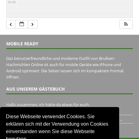
23:00
MOBILE READY
Das benutzerfreundliche und moderne Outfit von Brullsen-
Hachmühlen Online ist auch für mobile Geräte wie iPhone und
Android optimiert. Die Seiten lassen sich im kompaktem Format
öffnen.
AUS UNSEREM GÄSTEBUCH
Hallo zusammen, ich hätte da etwas für euch:
https://www.youtube.com/watch?v=eBAI339HHck Gruß,...
Diese Webseite verwendet Cookies. Sie
Ich habe ein Jahr im Gasthaus Hugo Pape verbracht..Habe ihn...
erklären sich mit der Verwendung von Cookies
Unser Gästebuch besuchen
einverstanden wenn Sie diese Webseite
benutzen.