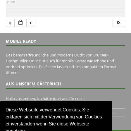
23:00
MOBILE READY
Das benutzerfreundliche und moderne Outfit von Brullsen-
Hachmühlen Online ist auch für mobile Geräte wie iPhone und
Android optimiert. Die Seiten lassen sich im kompaktem Format
öffnen.
AUS UNSEREM GÄSTEBUCH
Hallo zusammen, ich hätte da etwas für euch:
https://www.youtube.com/watch?v=eBAI339HHck Gruß,...
Diese Webseite verwendet Cookies. Sie
Ich habe ein Jahr im Gasthaus Hugo Pape verbracht..Habe ihn...
erklären sich mit der Verwendung von Cookies
Unser Gästebuch besuchen
einverstanden wenn Sie diese Webseite
benutzen.