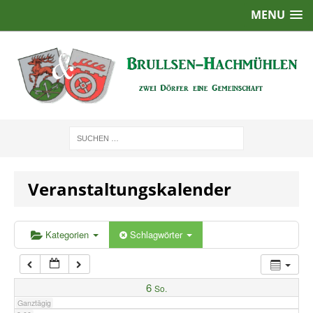
MENU
1:00
2:00
3:00
4:00
Veranstaltungskalender
5:00
6:00
Kategorien
Schlagwörter
7:00
6
So.
Ganztägig