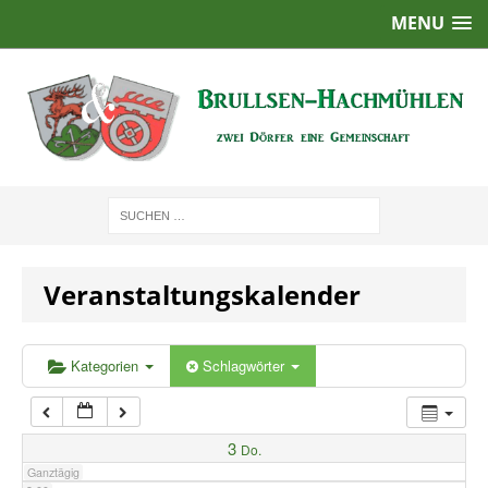
MENU
1:00
2:00
3:00
4:00
Veranstaltungskalender
5:00
6:00
Kategorien
Schlagwörter
7:00
3
Do.
Ganztägig