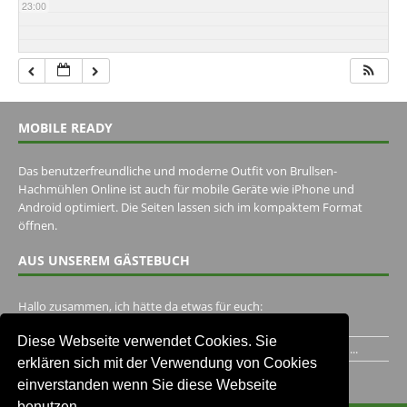
23:00
MOBILE READY
Das benutzerfreundliche und moderne Outfit von Brullsen-
Hachmühlen Online ist auch für mobile Geräte wie iPhone und
Android optimiert. Die Seiten lassen sich im kompaktem Format
öffnen.
AUS UNSEREM GÄSTEBUCH
Hallo zusammen, ich hätte da etwas für euch:
https://www.youtube.com/watch?v=eBAI339HHck Gruß,...
Diese Webseite verwendet Cookies. Sie
Ich habe ein Jahr im Gasthaus Hugo Pape verbracht..Habe ihn...
erklären sich mit der Verwendung von Cookies
Unser Gästebuch besuchen
einverstanden wenn Sie diese Webseite
benutzen.