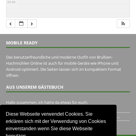
23:00
MOBILE READY
Das benutzerfreundliche und moderne Outfit von Brullsen-
Hachmühlen Online ist auch für mobile Geräte wie iPhone und
Android optimiert. Die Seiten lassen sich im kompaktem Format
öffnen.
AUS UNSEREM GÄSTEBUCH
Hallo zusammen, ich hätte da etwas für euch:
https://www.youtube.com/watch?v=eBAI339HHck Gruß,...
Diese Webseite verwendet Cookies. Sie
Ich habe ein Jahr im Gasthaus Hugo Pape verbracht..Habe ihn...
erklären sich mit der Verwendung von Cookies
Unser Gästebuch besuchen
einverstanden wenn Sie diese Webseite
benutzen.