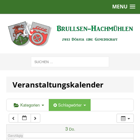
MENU
1:00
2:00
3:00
4:00
Veranstaltungskalender
5:00
6:00
Kategorien
Schlagwörter
7:00
3
Do.
Ganztägig