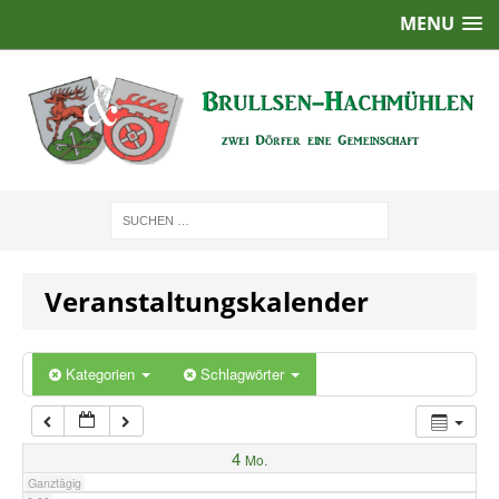
MENU
1:00
2:00
3:00
4:00
Veranstaltungskalender
5:00
6:00
Kategorien
Schlagwörter
7:00
4
Mo.
Ganztägig