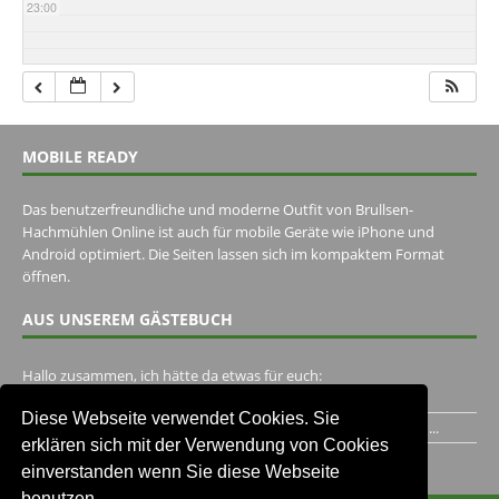
23:00
MOBILE READY
Das benutzerfreundliche und moderne Outfit von Brullsen-
Hachmühlen Online ist auch für mobile Geräte wie iPhone und
Android optimiert. Die Seiten lassen sich im kompaktem Format
öffnen.
AUS UNSEREM GÄSTEBUCH
Hallo zusammen, ich hätte da etwas für euch:
https://www.youtube.com/watch?v=eBAI339HHck Gruß,...
Diese Webseite verwendet Cookies. Sie
Ich habe ein Jahr im Gasthaus Hugo Pape verbracht..Habe ihn...
erklären sich mit der Verwendung von Cookies
Unser Gästebuch besuchen
einverstanden wenn Sie diese Webseite
benutzen.