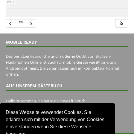
23:00
MOBILE READY
Das benutzerfreundliche und moderne Outfit von Brullsen-
Hachmühlen Online ist auch für mobile Geräte wie iPhone und
Android optimiert. Die Seiten lassen sich im kompaktem Format
öffnen.
AUS UNSEREM GÄSTEBUCH
Hallo zusammen, ich hätte da etwas für euch:
https://www.youtube.com/watch?v=eBAI339HHck Gruß,...
Diese Webseite verwendet Cookies. Sie
Ich habe ein Jahr im Gasthaus Hugo Pape verbracht..Habe ihn...
erklären sich mit der Verwendung von Cookies
Unser Gästebuch besuchen
einverstanden wenn Sie diese Webseite
benutzen.