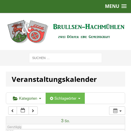
MENU
1:00
2:00
3:00
4:00
Veranstaltungskalender
5:00
6:00
Kategorien
Schlagwörter
7:00
3
So.
Ganztägig