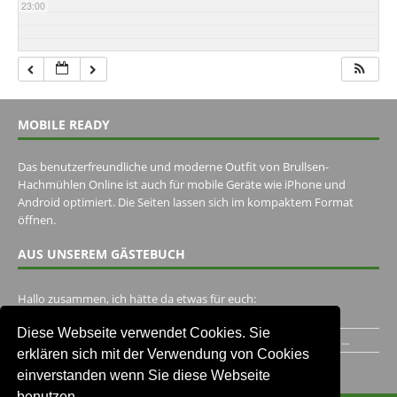
23:00
MOBILE READY
Das benutzerfreundliche und moderne Outfit von Brullsen-
Hachmühlen Online ist auch für mobile Geräte wie iPhone und
Android optimiert. Die Seiten lassen sich im kompaktem Format
öffnen.
AUS UNSEREM GÄSTEBUCH
Hallo zusammen, ich hätte da etwas für euch:
https://www.youtube.com/watch?v=eBAI339HHck Gruß,...
Diese Webseite verwendet Cookies. Sie
Ich habe ein Jahr im Gasthaus Hugo Pape verbracht..Habe ihn...
erklären sich mit der Verwendung von Cookies
Unser Gästebuch besuchen
einverstanden wenn Sie diese Webseite
benutzen.