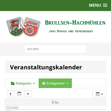
MENU
1:00
2:00
3:00
4:00
Veranstaltungskalender
5:00
6:00
Kategorien
Schlagwörter
7:00
3
So.
Ganztägig