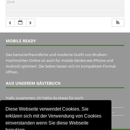
23:00
MOBILE READY
Das benutzerfreundliche und moderne Outfit von Brullsen-
Hachmühlen Online ist auch für mobile Geräte wie iPhone und
Android optimiert. Die Seiten lassen sich im kompaktem Format
öffnen.
AUS UNSEREM GÄSTEBUCH
Hallo zusammen, ich hätte da etwas für euch:
https://www.youtube.com/watch?v=eBAI339HHck Gruß,...
Diese Webseite verwendet Cookies. Sie
Ich habe ein Jahr im Gasthaus Hugo Pape verbracht..Habe ihn...
erklären sich mit der Verwendung von Cookies
Unser Gästebuch besuchen
einverstanden wenn Sie diese Webseite
benutzen.