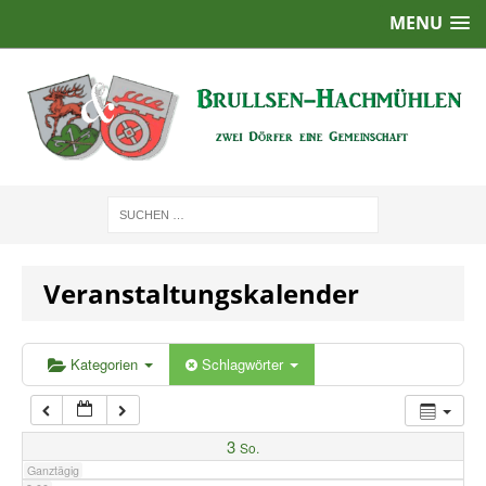
MENU
1:00
2:00
3:00
4:00
Veranstaltungskalender
5:00
6:00
Kategorien
Schlagwörter
7:00
3
So.
Ganztägig