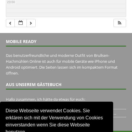
23:00
MOBILE READY
Das benutzerfreundliche und moderne Outfit von Brullsen-
Hachmühlen Online ist auch für mobile Geräte wie iPhone und
Android optimiert. Die Seiten lassen sich im kompaktem Format
öffnen.
AUS UNSEREM GÄSTEBUCH
Hallo zusammen, ich hätte da etwas für euch:
https://www.youtube.com/watch?v=eBAI339HHck Gruß,...
Diese Webseite verwendet Cookies. Sie
Ich habe ein Jahr im Gasthaus Hugo Pape verbracht..Habe ihn...
erklären sich mit der Verwendung von Cookies
Unser Gästebuch besuchen
einverstanden wenn Sie diese Webseite
benutzen.