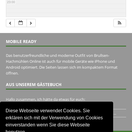
23:00
MOBILE READY
Das benutzerfreundliche und moderne Outfit von Brullsen-
Hachmühlen Online ist auch für mobile Geräte wie iPhone und
Android optimiert. Die Seiten lassen sich im kompaktem Format
öffnen.
AUS UNSEREM GÄSTEBUCH
Hallo zusammen, ich hätte da etwas für euch:
https://www.youtube.com/watch?v=eBAI339HHck Gruß,...
Diese Webseite verwendet Cookies. Sie
Ich habe ein Jahr im Gasthaus Hugo Pape verbracht..Habe ihn...
erklären sich mit der Verwendung von Cookies
Unser Gästebuch besuchen
einverstanden wenn Sie diese Webseite
benutzen.