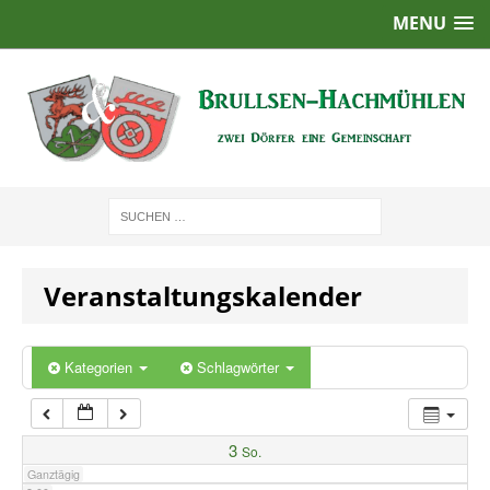
MENU
1:00
2:00
3:00
4:00
Veranstaltungskalender
5:00
6:00
Kategorien
Schlagwörter
7:00
3
So.
Ganztägig