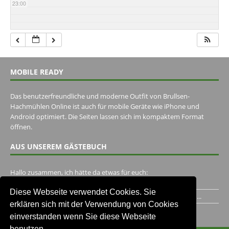
23:00
MOBILE READY
Das benutzerfreundliche und moderne Outfit von Brullsen-
Hachmühlen Online ist auch für mobile Geräte wie iPhone und
Android optimiert. Die Seiten lassen sich im kompaktem Format
öffnen.
AUS UNSEREM GÄSTEBUCH
Hallo zusammen, ich hätte da etwas für euch:
https://www.youtube.com/watch?v=eBAI339HHck Gruß,...
Diese Webseite verwendet Cookies. Sie
Ich habe ein Jahr im Gasthaus Hugo Pape verbracht..Habe ihn...
erklären sich mit der Verwendung von Cookies
Unser Gästebuch besuchen
einverstanden wenn Sie diese Webseite
benutzen.