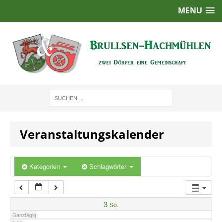
MENU
1:00
2:00
3:00
4:00
Veranstaltungskalender
5:00
6:00
Kategorien
Schlagwörter
7:00
3
So.
Ganztägig