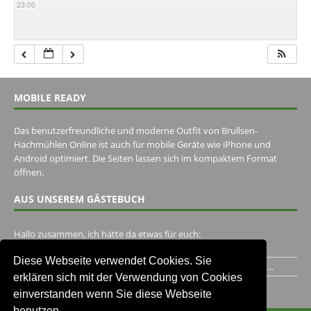
23:00
MOBILE READY
Das benutzerfreundliche und moderne Outfit von Brullsen-
Hachmühlen Online ist auch für mobile Geräte wie iPhone und
Android optimiert. Die Seiten lassen sich im kompaktem Format
öffnen.
AUS UNSEREM GÄSTEBUCH
Hallo zusammen, ich hätte da etwas für euch:
https://www.youtube.com/watch?v=eBAI339HHck Gruß,...
Diese Webseite verwendet Cookies. Sie
Ich habe ein Jahr im Gasthaus Hugo Pape verbracht..Habe ihn...
erklären sich mit der Verwendung von Cookies
Unser Gästebuch besuchen
einverstanden wenn Sie diese Webseite
benutzen.