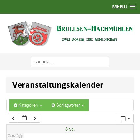
MENU
1:00
2:00
3:00
4:00
Veranstaltungskalender
5:00
6:00
Kategorien
Schlagwörter
7:00
3
So.
Ganztägig