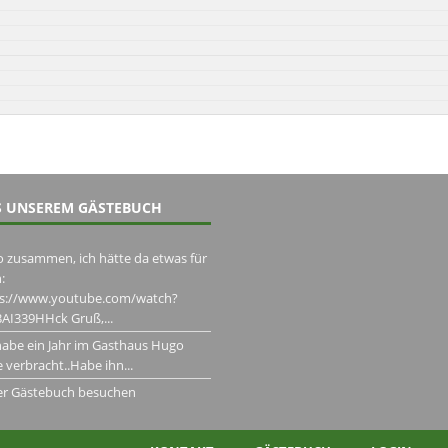
 UNSEREM GÄSTEBUCH
o zusammen, ich hätte da etwas für
:
ps://www.youtube.com/watch?
AI339HHck Gruß,...
habe ein Jahr im Gasthaus Hugo
 verbracht..Habe ihn...
er Gästebuch besuchen