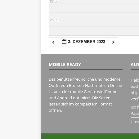
22:00
23:00
3. DEZEMBER 2023
MOBILE READY
AUS
Das benutzerfreundliche und moderne
Hall
Outfit von Brullsen-Hachmühlen Online
euch
ist auch für mobile Geräte wie iPhone
htt
und Android optimiert. Die Seiten
v=eB
lassen sich im kompaktem Format
Ich 
öffnen.
Pape
Uns