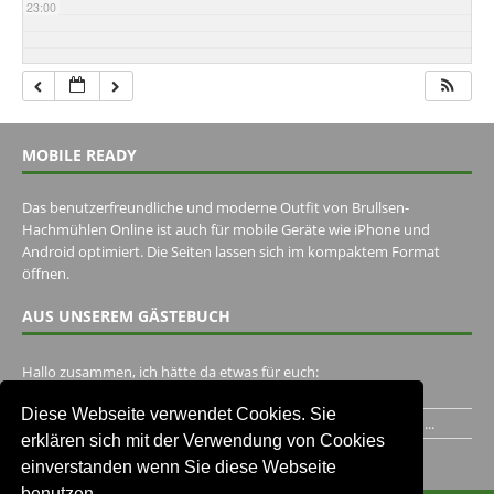
23:00
MOBILE READY
Das benutzerfreundliche und moderne Outfit von Brullsen-
Hachmühlen Online ist auch für mobile Geräte wie iPhone und
Android optimiert. Die Seiten lassen sich im kompaktem Format
öffnen.
AUS UNSEREM GÄSTEBUCH
Hallo zusammen, ich hätte da etwas für euch:
https://www.youtube.com/watch?v=eBAI339HHck Gruß,...
Diese Webseite verwendet Cookies. Sie
Ich habe ein Jahr im Gasthaus Hugo Pape verbracht..Habe ihn...
erklären sich mit der Verwendung von Cookies
Unser Gästebuch besuchen
einverstanden wenn Sie diese Webseite
benutzen.