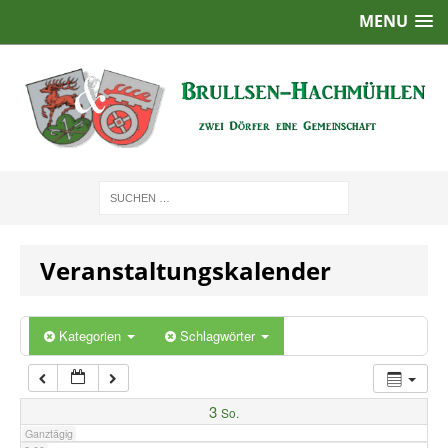
MENU
1:00
2:00
3:00
4:00
Veranstaltungskalender
5:00
6:00
Kategorien
Schlagwörter
7:00
3
So.
Ganztägig