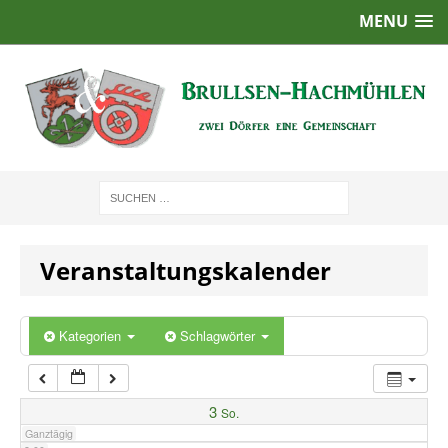
MENU
1:00
2:00
3:00
4:00
Veranstaltungskalender
5:00
6:00
Kategorien
Schlagwörter
7:00
3
So.
Ganztägig