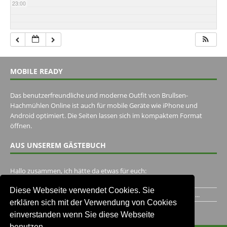
23:00
MOBILE READY
Das benutzerfreundliche und moderne Outfit von Brullsen-
Hachmühlen Online ist auch für mobile Geräte wie iPhone und
Android optimiert. Die Seiten lassen sich im kompaktem Format
öffnen.
AUS UNSEREM GÄSTEBUCH
Hallo zusammen, ich hätte da etwas für euch:
https://www.youtube.com/watch?v=eBAI339HHck Gruß,...
Diese Webseite verwendet Cookies. Sie
Ich habe ein Jahr im Gasthaus Hugo Pape verbracht..Habe ihn...
erklären sich mit der Verwendung von Cookies
Unser Gästebuch besuchen
einverstanden wenn Sie diese Webseite
benutzen.